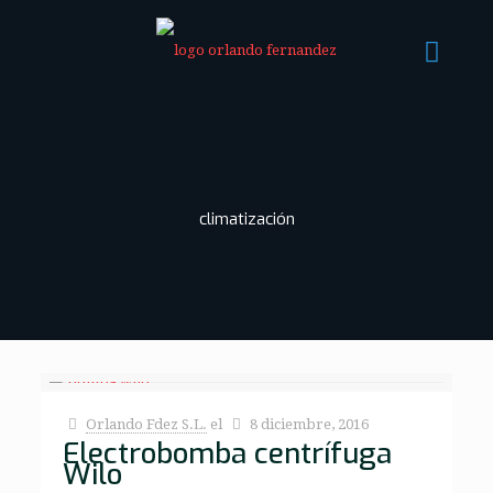
climatización
Orlando Fdez S.L.
el
8 diciembre, 2016
Electrobomba centrífuga
Wilo