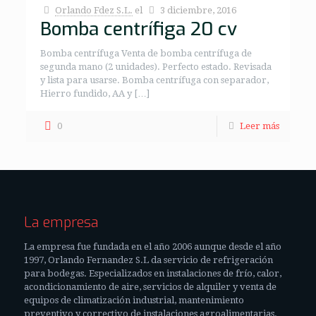
Orlando Fdez S.L.
el
3 diciembre, 2016
Bomba centrífiga 20 cv
Bomba centrífuga Venta de bomba centrífuga de
segunda mano (2 unidades). Perfecto estado. Revisada
y lista para usarse. Bomba centrífuga con separador,
Hierro fundido, AA y […]
0
Leer más
La empresa
La empresa fue fundada en el año 2006 aunque desde el año
1997, Orlando Fernandez S.L da servicio de refrigeración
para bodegas. Especializados en instalaciones de frío, calor,
acondicionamiento de aire, servicios de alquiler y venta de
equipos de climatización industrial, mantenimiento
preventivo y correctivo de instalaciones agroalimentarias.