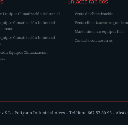
os
Enlaces rápidos
r Equipos Climatización Industrial
Venta de climatización
quipos Climatización Industrial -
Venta climatización segunda 
da mano
Mantenimiento equipos frío
quipos Climatización Industrial -
Contacta con nosotros
s
ción Equipos Climatización
ial
 S.L - Polígono Industrial Alces - Teléfono 667 57 80 93 - Alcáz