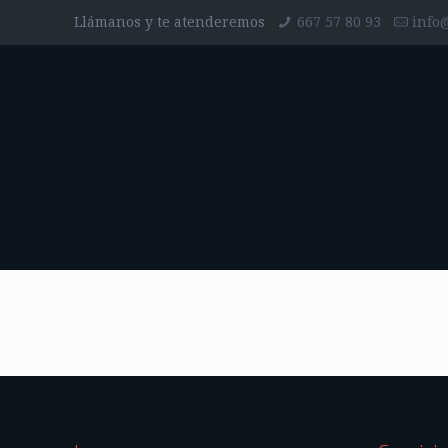
Llámanos y te atenderemos
667 57 80 93
info